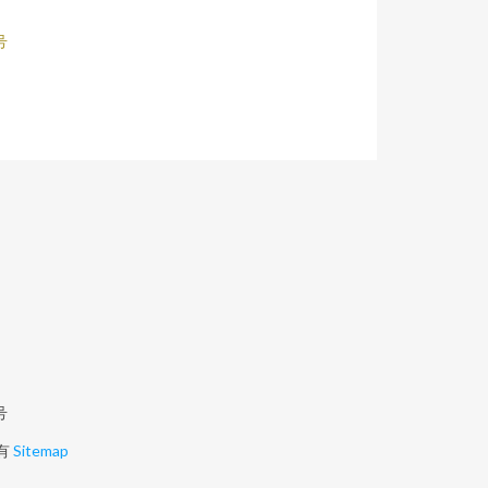
号
号
有
Sitemap