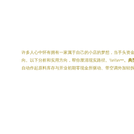
许多人心中怀有拥有一家属于自己的小店的梦想，当手头资金
向。以下分析和实用方向，帮你厘清现实路径。\\n\\n
一、典型
自动作起原料库存与开业初期零现金所驱动、带空调外加轻