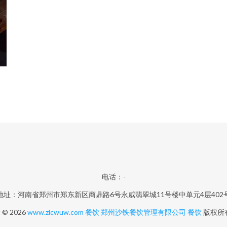
电话：-
地址：河南省郑州市郑东新区商鼎路6号永威翡翠城11号楼中单元4层402
t © 2026
www.zlcwuw.com
餐饮
郑州沙铁餐饮管理有限公司
餐饮
版权所